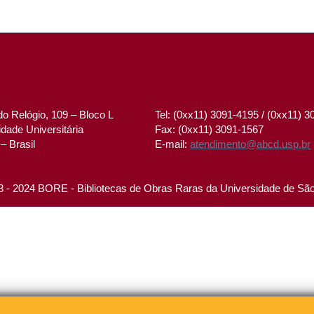
o Relógio, 109 – Bloco L
Tel: (0xx11) 3091-4195 / (0xx11) 
dade Universitária
Fax: (0xx11) 3091-1567
– Brasil
E-mail:
atendimento@abcd.usp.br
 - 2024 BORE - Bibliotecas de Obras Raras da Universidade de Sã