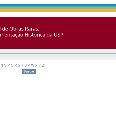
al de Obras Raras,
umentação Histórica da USP
N
O
P
Q
R
S
T
U
V
W
X
Y
Z