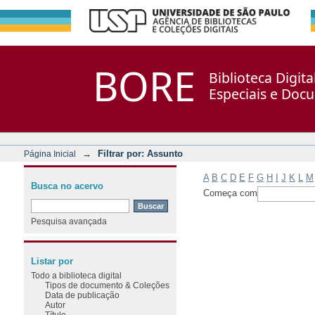
Filtrar por: Assunto
Repositório DSpace/Manakin + Corisco
BORE
Biblioteca Digit
Especiais e Doc
→
Filtrar por: Assunto
Página Inicial
A
B
C
D
E
F
G
H
I
J
K
L
M
Busca no acervo
Começa com
Pesquisa avançada
Listar por
Todo a biblioteca digital
Tipos de documento & Coleções
Data de publicação
Autor
Título