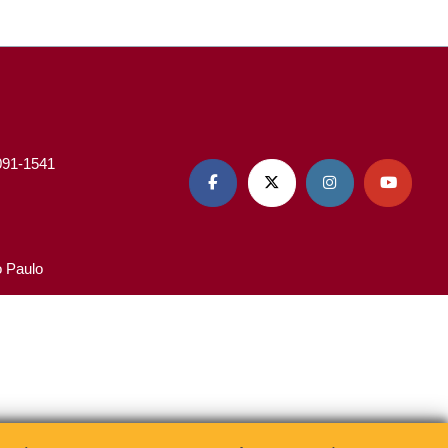
3091-1541




o Paulo