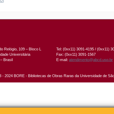
(2)
o Relógio, 109 – Bloco L
Tel: (0xx11) 3091-4195 / (0xx11) 
dade Universitária
Fax: (0xx11) 3091-1567
– Brasil
E-mail:
atendimento@abcd.usp.br
 - 2024 BORE - Bibliotecas de Obras Raras da Universidade de Sã