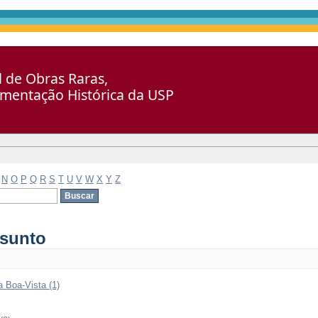
al de Obras Raras,
umentação Histórica da USP
N
O
P
Q
R
S
T
U
V
W
X
Y
Z
ssunto
a Boa-Vista (1)