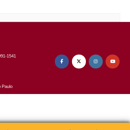
3091-1541




o Paulo