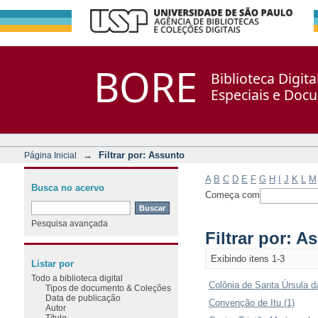
Filtrar por: Assunto
Repositório DSpace/Manakin + Corisco
BORE
Biblioteca Digit
Especiais e Doc
→
Filtrar por: Assunto
Página Inicial
A
B
C
D
E
F
G
H
I
J
K
L
M
Busca no acervo
Começa com
Pesquisa avançada
Filtrar por: A
Exibindo itens 1-3
Listar por
Todo a biblioteca digital
Colônia de Santa Úrsula d
Tipos de documento & Coleções
Data de publicação
Convenção de Itu (1)
Autor
Título