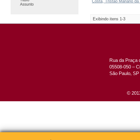
Costa, Tristão Mariano da 
Assunto
Exibindo itens 1-3
Rua da Praça d
05508-050 – Ci
São Paulo, SP 
© 2013