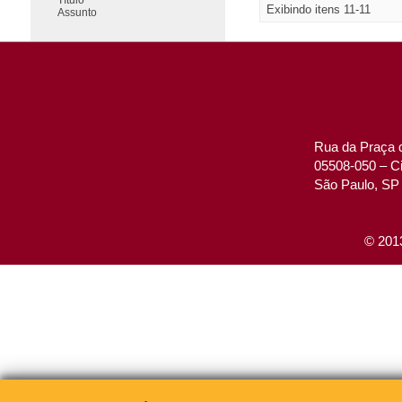
Exibindo itens 11-11
Assunto
Rua da Praça d
05508-050 – Ci
São Paulo, SP 
© 2013