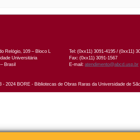
o Relógio, 109 – Bloco L
Tel: (0xx11) 3091-4195 / (0xx11) 
dade Universitária
Fax: (0xx11) 3091-1567
– Brasil
E-mail:
atendimento@abcd.usp.br
 - 2024 BORE - Bibliotecas de Obras Raras da Universidade de Sã