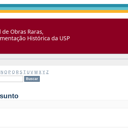
al de Obras Raras,
umentação Histórica da USP
N
O
P
Q
R
S
T
U
V
W
X
Y
Z
ssunto