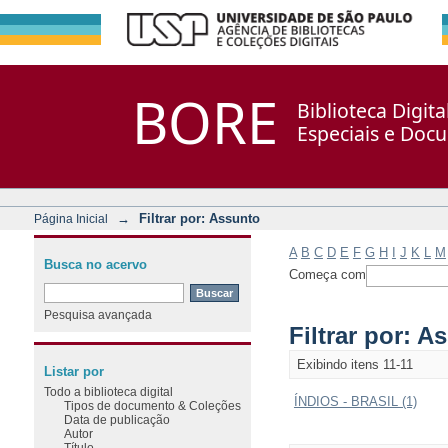
Filtrar por: Assunto
Repositório DSpace/Manakin + Corisco
BORE
Biblioteca Digit
Especiais e Doc
→
Filtrar por: Assunto
Página Inicial
A
B
C
D
E
F
G
H
I
J
K
L
M
Busca no acervo
Começa com
Pesquisa avançada
Filtrar por: A
Exibindo itens 11-11
Listar por
Todo a biblioteca digital
ÍNDIOS - BRASIL (1)
Tipos de documento & Coleções
Data de publicação
Autor
Título