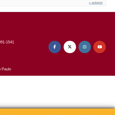
« anterior
3091-1541




o Paulo