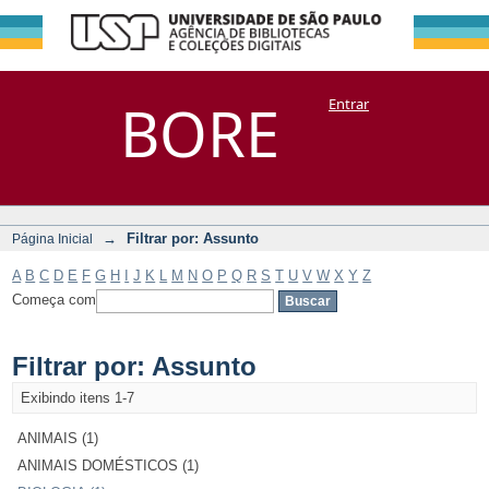
Filtrar por:
Repositório
BORE
Entrar
DSpace/Manakin + Corisco
Assunto
→
Filtrar por: Assunto
Página Inicial
A
B
C
D
E
F
G
H
I
J
K
L
M
N
O
P
Q
R
S
T
U
V
W
X
Y
Z
Começa com
Filtrar por: Assunto
Exibindo itens 1-7
ANIMAIS (1)
ANIMAIS DOMÉSTICOS (1)