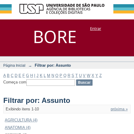
Filtrar por:
Repositório
BORE
Entrar
DSpace/Manakin + Corisco
Assunto
→
Filtrar por: Assunto
Página Inicial
A
B
C
D
E
F
G
H
I
J
K
L
M
N
O
P
Q
R
S
T
U
V
W
X
Y
Z
Começa com
Filtrar por: Assunto
Exibindo itens 1-10
próxima »
AGRICULTURA (4)
ANATOMIA (4)