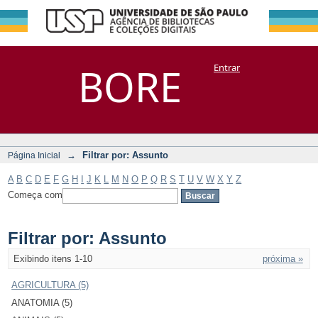
Filtrar por:
Repositório
BORE
Entrar
DSpace/Manakin + Corisco
Assunto
→
Filtrar por: Assunto
Página Inicial
A
B
C
D
E
F
G
H
I
J
K
L
M
N
O
P
Q
R
S
T
U
V
W
X
Y
Z
Começa com
Filtrar por: Assunto
Exibindo itens 1-10
próxima »
AGRICULTURA (5)
ANATOMIA (5)