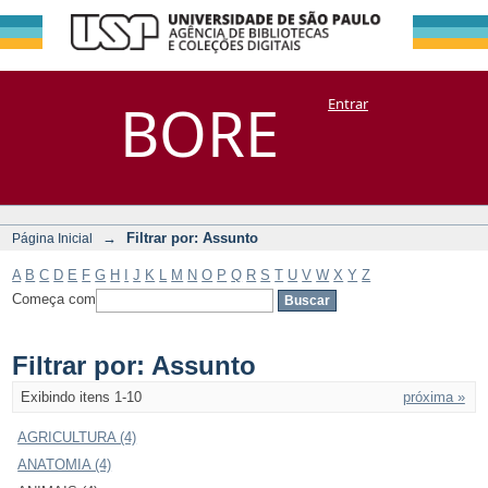
Filtrar por:
Repositório
BORE
Entrar
DSpace/Manakin + Corisco
Assunto
→
Filtrar por: Assunto
Página Inicial
A
B
C
D
E
F
G
H
I
J
K
L
M
N
O
P
Q
R
S
T
U
V
W
X
Y
Z
Começa com
Filtrar por: Assunto
Exibindo itens 1-10
próxima »
AGRICULTURA (4)
ANATOMIA (4)