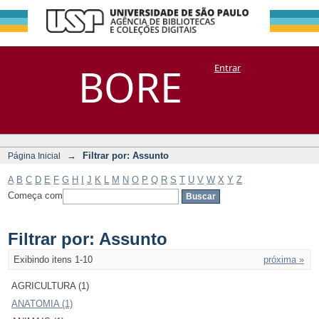
Filtrar por:
Repositório
BORE
Entrar
DSpace/Manakin + Corisco
Assunto
→
Filtrar por: Assunto
Página Inicial
A
B
C
D
E
F
G
H
I
J
K
L
M
N
O
P
Q
R
S
T
U
V
W
X
Y
Z
Começa com
Filtrar por: Assunto
Exibindo itens 1-10
próxima »
AGRICULTURA (1)
ANATOMIA (1)