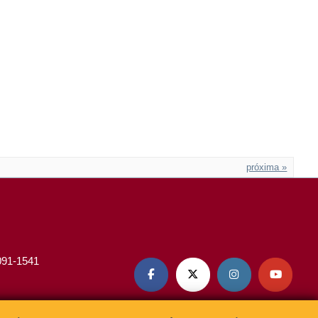
próxima »
3091-1541



