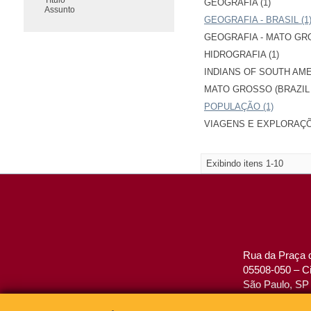
GEOGRAFIA (1)
Assunto
GEOGRAFIA - BRASIL (1
GEOGRAFIA - MATO GRO
HIDROGRAFIA (1)
INDIANS OF SOUTH AMER
MATO GROSSO (BRAZIL :
POPULAÇÃO (1)
VIAGENS E EXPLORAÇÕ
Exibindo itens 1-10
Rua da Praça d
05508-050 – Ci
São Paulo, SP 