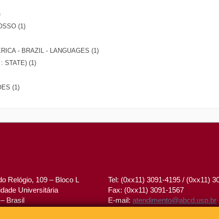
)
SSO (1)
ICA - BRAZIL - LANGUAGES (1)
 STATE) (1)
ES (1)
o Relógio, 109 – Bloco L
Tel: (0xx11) 3091-4195 / (0xx11) 
dade Universitária
Fax: (0xx11) 3091-1567
– Brasil
E-mail:
atendimento@abcd.usp.br