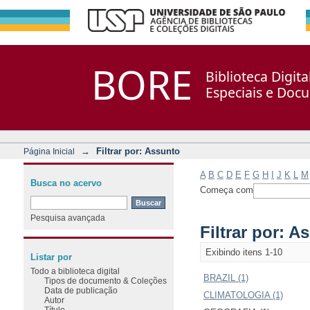
Filtrar por: Assunto
Repositório DSpace/Manakin + Corisco
BORE
Biblioteca Digit
Especiais e Doc
→
Filtrar por: Assunto
Página Inicial
A
B
C
D
E
F
G
H
I
J
K
L
M
Busca no acervo
Começa com
Pesquisa avançada
Filtrar por: A
Exibindo itens 1-10
Listar por
Todo a biblioteca digital
BRAZIL (1)
Tipos de documento & Coleções
Data de publicação
CLIMATOLOGIA (1)
Autor
Título