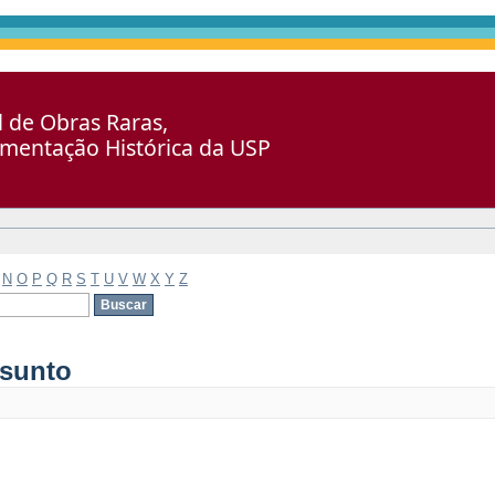
al de Obras Raras,
umentação Histórica da USP
N
O
P
Q
R
S
T
U
V
W
X
Y
Z
ssunto