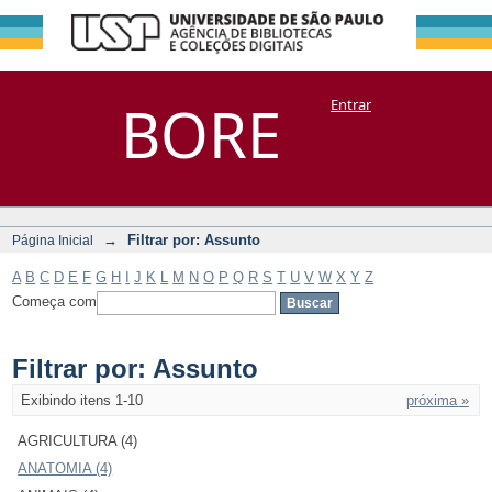
Filtrar por:
Repositório
BORE
Entrar
DSpace/Manakin + Corisco
Assunto
→
Filtrar por: Assunto
Página Inicial
A
B
C
D
E
F
G
H
I
J
K
L
M
N
O
P
Q
R
S
T
U
V
W
X
Y
Z
Começa com
Filtrar por: Assunto
Exibindo itens 1-10
próxima »
AGRICULTURA (4)
ANATOMIA (4)