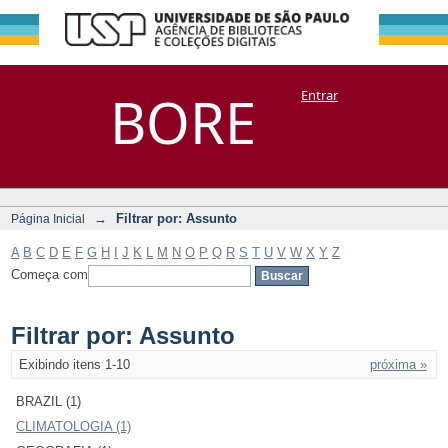
Filtrar por:
Repositório
BORE
Entrar
DSpace/Manakin + Corisco
Assunto
→
Filtrar por: Assunto
Página Inicial
A
B
C
D
E
F
G
H
I
J
K
L
M
N
O
P
Q
R
S
T
U
V
W
X
Y
Z
Começa com
Filtrar por: Assunto
Exibindo itens 1-10
próxima »
BRAZIL (1)
CLIMATOLOGIA (1)