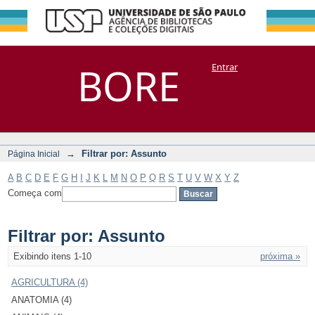
Filtrar por:
Repositório
BORE
Entrar
DSpace/Manakin + Corisco
Assunto
→
Filtrar por: Assunto
Página Inicial
A
B
C
D
E
F
G
H
I
J
K
L
M
N
O
P
Q
R
S
T
U
V
W
X
Y
Z
Começa com
Filtrar por: Assunto
Exibindo itens 1-10
próxima »
AGRICULTURA (4)
ANATOMIA (4)