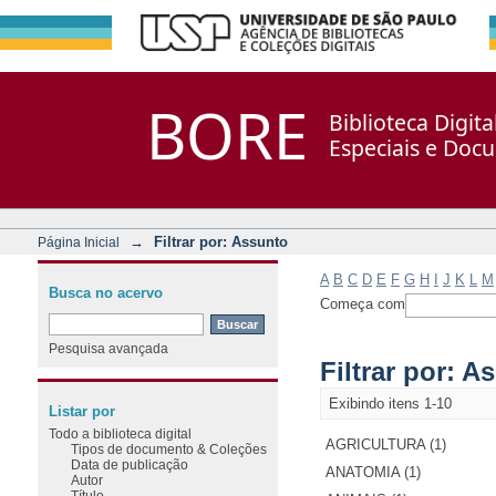
Filtrar por: Assunto
Repositório DSpace/Manakin + Corisco
BORE
Biblioteca Digit
Especiais e Doc
→
Filtrar por: Assunto
Página Inicial
A
B
C
D
E
F
G
H
I
J
K
L
M
Busca no acervo
Começa com
Pesquisa avançada
Filtrar por: A
Exibindo itens 1-10
Listar por
Todo a biblioteca digital
AGRICULTURA (1)
Tipos de documento & Coleções
Data de publicação
ANATOMIA (1)
Autor
Título