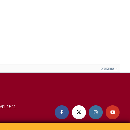
próxima »
3091-1541



