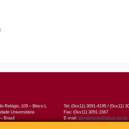
)
o Relógio, 109 – Bloco L
Tel: (0xx11) 3091-4195 / (0xx11) 
dade Universitária
Fax: (0xx11) 3091-1567
– Brasil
E-mail:
atendimento@abcd.usp.br