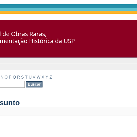
al de Obras Raras,
umentação Histórica da USP
N
O
P
Q
R
S
T
U
V
W
X
Y
Z
ssunto