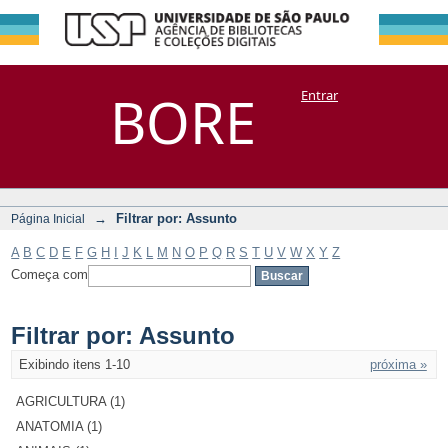
Filtrar por:
Repositório
BORE
Entrar
DSpace/Manakin + Corisco
Assunto
→
Filtrar por: Assunto
Página Inicial
A
B
C
D
E
F
G
H
I
J
K
L
M
N
O
P
Q
R
S
T
U
V
W
X
Y
Z
Começa com
Filtrar por: Assunto
Exibindo itens 1-10
próxima »
AGRICULTURA (1)
ANATOMIA (1)