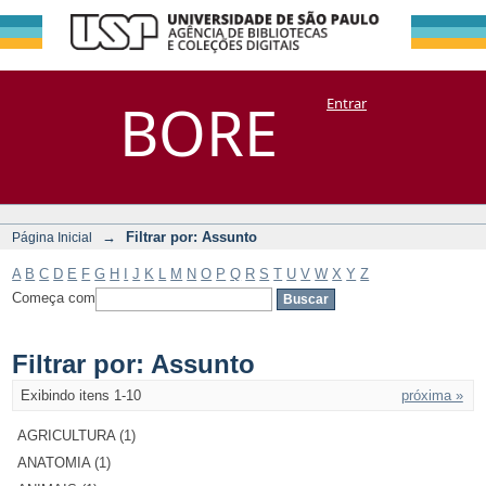
Filtrar por:
Repositório
BORE
Entrar
DSpace/Manakin + Corisco
Assunto
→
Filtrar por: Assunto
Página Inicial
A
B
C
D
E
F
G
H
I
J
K
L
M
N
O
P
Q
R
S
T
U
V
W
X
Y
Z
Começa com
Filtrar por: Assunto
Exibindo itens 1-10
próxima »
AGRICULTURA (1)
ANATOMIA (1)