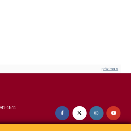
próxima »
3091-1541



