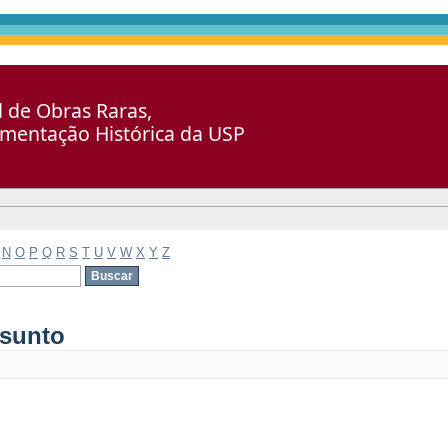
al de Obras Raras,
umentação Histórica da USP
N
O
P
Q
R
S
T
U
V
W
X
Y
Z
ssunto