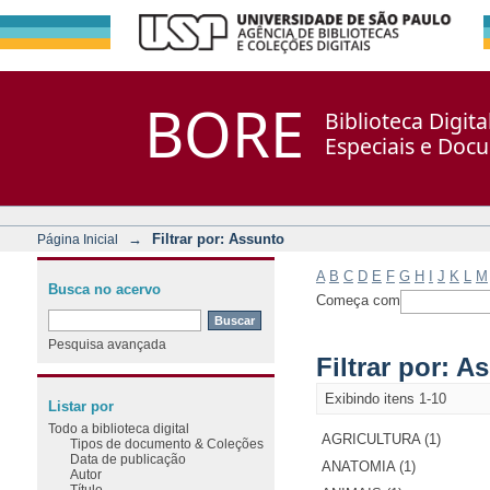
Filtrar por: Assunto
Repositório DSpace/Manakin + Corisco
BORE
Biblioteca Digit
Especiais e Doc
→
Filtrar por: Assunto
Página Inicial
A
B
C
D
E
F
G
H
I
J
K
L
M
Busca no acervo
Começa com
Pesquisa avançada
Filtrar por: A
Exibindo itens 1-10
Listar por
Todo a biblioteca digital
AGRICULTURA (1)
Tipos de documento & Coleções
Data de publicação
ANATOMIA (1)
Autor
Título