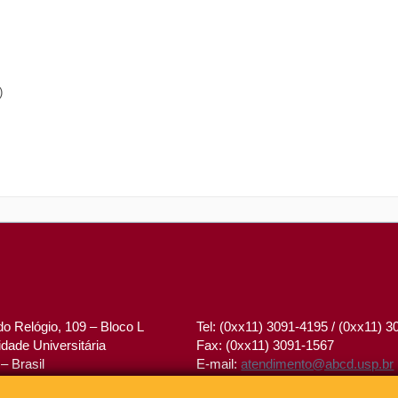
)
o Relógio, 109 – Bloco L
Tel: (0xx11) 3091-4195 / (0xx11) 
dade Universitária
Fax: (0xx11) 3091-1567
– Brasil
E-mail:
atendimento@abcd.usp.br