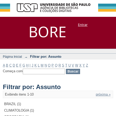
Filtrar por:
Repositório
BORE
Entrar
DSpace/Manakin + Corisco
Assunto
→
Filtrar por: Assunto
Página Inicial
A
B
C
D
E
F
G
H
I
J
K
L
M
N
O
P
Q
R
S
T
U
V
W
X
Y
Z
Começa com
Filtrar por: Assunto
Exibindo itens 1-10
próxima »
BRAZIL (1)
CLIMATOLOGIA (1)