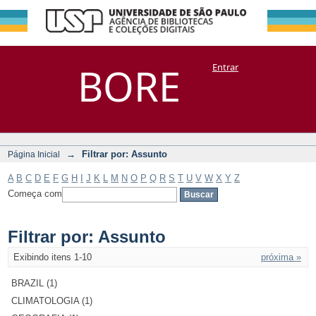
Filtrar por:
Repositório
BORE
Entrar
DSpace/Manakin + Corisco
Assunto
→
Filtrar por: Assunto
Página Inicial
A
B
C
D
E
F
G
H
I
J
K
L
M
N
O
P
Q
R
S
T
U
V
W
X
Y
Z
Começa com
Filtrar por: Assunto
Exibindo itens 1-10
próxima »
BRAZIL (1)
CLIMATOLOGIA (1)