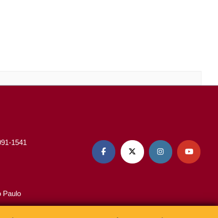
3091-1541




o Paulo