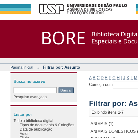
Filtrar por: Assunto
Repositório DSpace/Manakin + Corisco
BORE
Biblioteca Digit
Especiais e Doc
→
Filtrar por: Assunto
Página Inicial
A
B
C
D
E
F
G
H
I
J
K
L
M
Busca no acervo
Começa com
Pesquisa avançada
Filtrar por: A
Exibindo itens 1-7
Listar por
Todo a biblioteca digital
ANIMAIS (1)
Tipos de documento & Coleções
Data de publicação
ANIMAIS DOMÉSTICOS (
Autor
Título