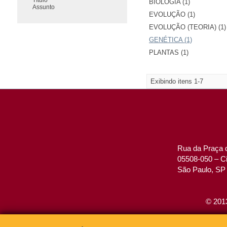
BIOLOGIA (1)
Assunto
EVOLUÇÃO (1)
EVOLUÇÃO (TEORIA) (1)
GENÉTICA (1)
PLANTAS (1)
Exibindo itens 1-7
Rua da Praça d
05508-050 – Ci
São Paulo, SP 
© 2013