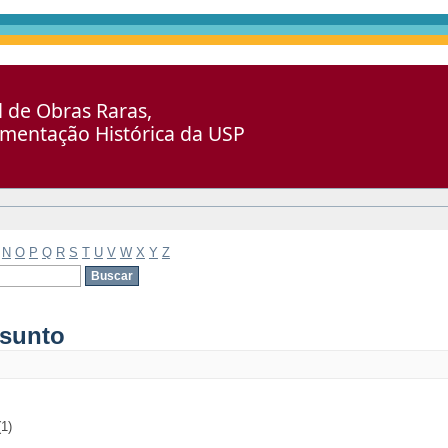
al de Obras Raras,
umentação Histórica da USP
N
O
P
Q
R
S
T
U
V
W
X
Y
Z
ssunto
1)