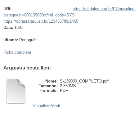
URI:
https://dedalus.usp.br/F?func=find-
b&request=000139080&find_code=SYS
https://obrasraras.usp.br/123456789/1465
Data:
1891
Idioma:
Português
Ficha completa
Arquivos neste Item
Nome:
S-139080_COMPLETO.pdf
Tamanho:
2.359MB
Formato:
PDF
Visualizar/
Abrir