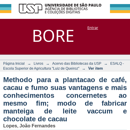
Methodo para a
Repositório
BORE
Entrar
DSpace/Manakin + Corisco
plantacao de café,
cacau e fumo suas
vantagens e mais
conhecimentos
→
→
→
Página Inicial
Livros
Acervo das Bibliotecas da USP
ESALQ -
concernetes ao
→
Ver item
Escola Superior de Agricultura "Luiz de Queiroz"
mesmo fim; modo
Methodo para a plantacao de café,
de fabricar
cacau e fumo suas vantagens e mais
manteiga de leite
conhecimentos concernetes ao
vaccum e
mesmo fim; modo de fabricar
chocolate de cacau
manteiga de leite vaccum e
chocolate de cacau
Lopes, João Fernandes