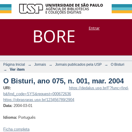
O Bisturi, ano 075,
Repositório
BORE
Entrar
DSpace/Manakin + Corisco
n. 001, mar. 2004
→
→
→
Página Inicial
Jornais
Jornais publicados pela USP
O Bisturi
→
Ver item
O Bisturi, ano 075, n. 001, mar. 2004
URI:
https://dedalus.usp.br/F?func=find-
b&find_code=SYS&request=000672636
https://obrasraras.usp.br/123456789/2904
Data:
2004-03-01
Idioma:
Português
Ficha completa