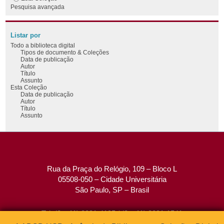
Pesquisa avançada
Listar por
Todo a biblioteca digital
Tipos de documento & Coleções
Data de publicação
Autor
Título
Assunto
Esta Coleção
Data de publicação
Autor
Título
Assunto
Rua da Praça do Relógio, 109 – Bloco L
05508-050 – Cidade Universitária
São Paulo, SP – Brasil
Tel: (0xx11) 3091-4195 / (0xx11) 3091-1541
Fax: (0xx11) 3091-1567