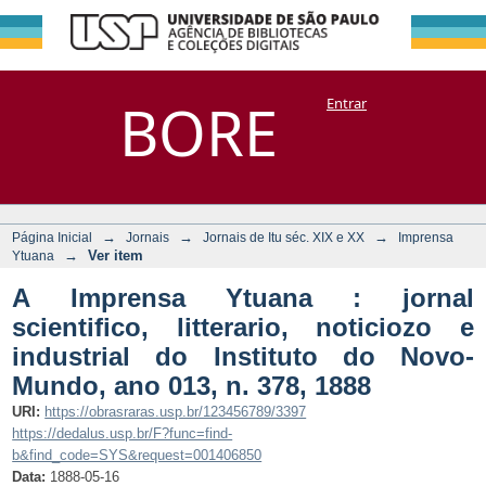
A Imprensa Ytuana
Repositório
BORE
Entrar
DSpace/Manakin + Corisco
: jornal scientifico,
litterario, noticiozo
e industrial do
Instituto do Novo-
→
→
→
Página Inicial
Jornais
Jornais de Itu séc. XIX e XX
Imprensa
Mundo, ano 013, n.
→
Ver item
Ytuana
378, 1888
A Imprensa Ytuana : jornal
scientifico, litterario, noticiozo e
industrial do Instituto do Novo-
Mundo, ano 013, n. 378, 1888
URI:
https://obrasraras.usp.br/123456789/3397
https://dedalus.usp.br/F?func=find-
b&find_code=SYS&request=001406850
Data:
1888-05-16