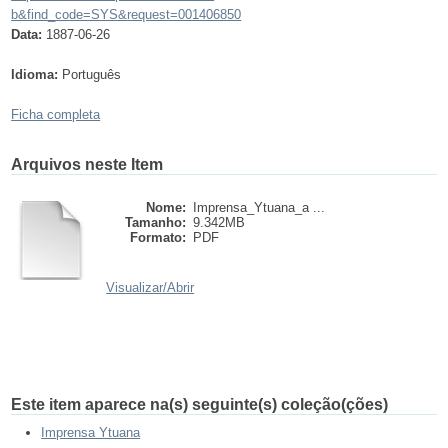
b&find_code=SYS&request=001406850
Data:
1887-06-26
Idioma:
Português
Ficha completa
Arquivos neste Item
Nome:
Imprensa_Ytuana_a ...
Tamanho:
9.342MB
Formato:
PDF
Visualizar/
Abrir
Este item aparece na(s) seguinte(s) coleção(ções)
Imprensa Ytuana