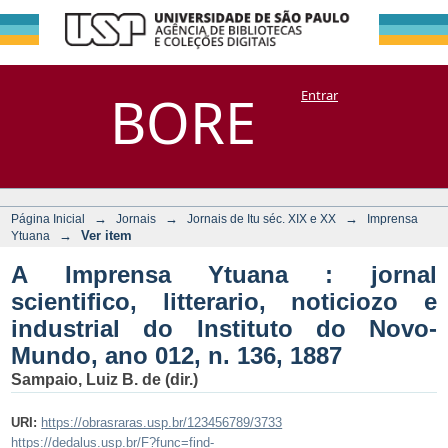
A Imprensa Ytuana
Repositório
BORE
Entrar
DSpace/Manakin + Corisco
: jornal scientifico,
litterario, noticiozo
e industrial do
Instituto do Novo-
→
→
→
Página Inicial
Jornais
Jornais de Itu séc. XIX e XX
Imprensa
Mundo, ano 012, n.
→
Ver item
Ytuana
136, 1887
A Imprensa Ytuana : jornal
scientifico, litterario, noticiozo e
industrial do Instituto do Novo-
Mundo, ano 012, n. 136, 1887
Sampaio, Luiz B. de (dir.)
URI:
https://obrasraras.usp.br/123456789/3733
https://dedalus.usp.br/F?func=find-