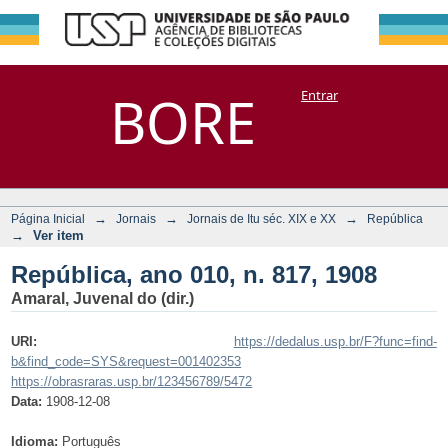
República, ano
Repositório
BORE
Entrar
DSpace/Manakin + Corisco
010, n. 817, 1908
→
→
→
Página Inicial
Jornais
Jornais de Itu séc. XIX e XX
República
→
Ver item
República, ano 010, n. 817, 1908
Amaral, Juvenal do (dir.)
URI:
https://dedalus.usp.br/F?func=find-
b&find_code=SYS&request=001402353
https://obrasraras.usp.br/123456789/5472
Data:
1908-12-08
Idioma:
Português