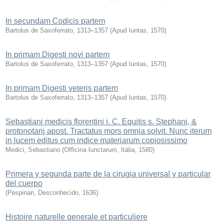
In secundam Codicis partem
Bartolus de Saxoferrato, 1313–1357
(
Apud Iuntas
,
1570
)
In primam Digesti novi partem
Bartolus de Saxoferrato, 1313–1357
(
Apud Iuntas
,
1570
)
In primam Digesti veteris partem
Bartolus de Saxoferrato, 1313–1357
(
Apud Iuntas
,
1570
)
Sebastiani medicis florentini i. C. Equitis s. Stephani, &
protonotarij apost. Tractatus mors omnia solvit. Nunc iterum
in lucem editus cum indice materiarum copiosissimo
Medici, Sebastiano
(
Officina Iunctarum, Itália
,
1580
)
Primera y segunda parte de la cirugia universal y particular
del cuerpo
(
Pespinan, Desconhecido
,
1636
)
Histoire naturelle generale et particuliere