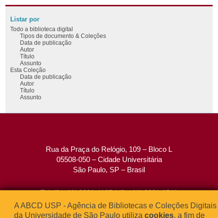
Listar por
Todo a biblioteca digital
Tipos de documento & Coleções
Data de publicação
Autor
Título
Assunto
Esta Coleção
Data de publicação
Autor
Título
Assunto
Rua da Praça do Relógio, 109 – Bloco L
05508-050 – Cidade Universitária
São Paulo, SP – Brasil
Tel: (0xx11) 3091-4195 / (0xx11) 3091-1541
Fax: (0xx11) 3091-1567
A ABCD USP - Agência de Bibliotecas e Coleções Digitais
E-mail:
atendimento@abcd.usp.br
da Universidade de São Paulo utiliza
cookies
, a fim de