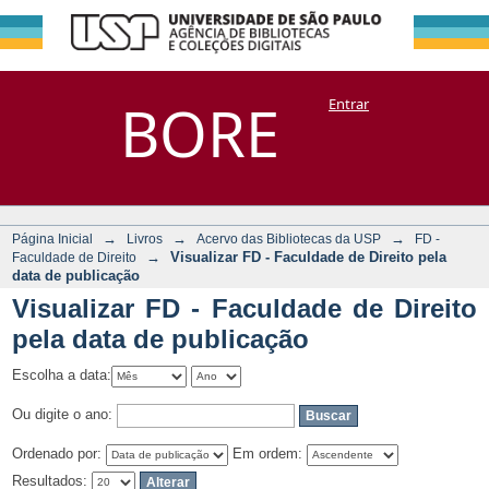
Visualizar FD -
Repositório
BORE
Entrar
DSpace/Manakin + Corisco
Faculdade de
Direito pela data
de publicação
→
→
→
Página Inicial
Livros
Acervo das Bibliotecas da USP
FD -
→
Visualizar FD - Faculdade de Direito pela
Faculdade de Direito
data de publicação
Visualizar FD - Faculdade de Direito
pela data de publicação
Escolha a data:
Ou digite o ano:
Ordenado por:
Em ordem:
Resultados: