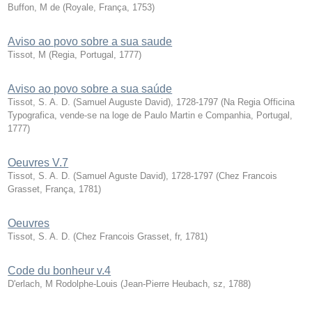
Buffon, M de
(
Royale, França
,
1753
)
Aviso ao povo sobre a sua saude
Tissot, M
(
Regia, Portugal
,
1777
)
Aviso ao povo sobre a sua saúde
Tissot, S. A. D. (Samuel Auguste David), 1728-1797
(
Na Regia Officina
Typografica, vende-se na loge de Paulo Martin e Companhia, Portugal
,
1777
)
Oeuvres V.7
Tissot, S. A. D. (Samuel Aguste David), 1728-1797
(
Chez Francois
Grasset, França
,
1781
)
Oeuvres
Tissot, S. A. D.
(
Chez Francois Grasset, fr
,
1781
)
Code du bonheur v.4
D'erlach, M Rodolphe-Louis
(
Jean-Pierre Heubach, sz
,
1788
)