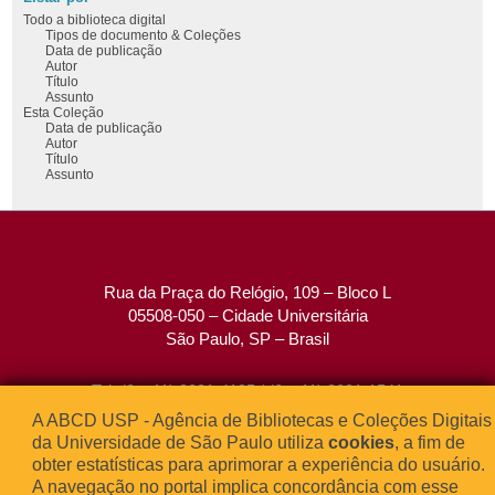
Todo a biblioteca digital
Tipos de documento & Coleções
Data de publicação
Autor
Título
Assunto
Esta Coleção
Data de publicação
Autor
Título
Assunto
Rua da Praça do Relógio, 109 – Bloco L
05508-050 – Cidade Universitária
São Paulo, SP – Brasil
Tel: (0xx11) 3091-4195 / (0xx11) 3091-1541
Fax: (0xx11) 3091-1567
A ABCD USP - Agência de Bibliotecas e Coleções Digitais
E-mail:
atendimento@abcd.usp.br
da Universidade de São Paulo utiliza
cookies
, a fim de
obter estatísticas para aprimorar a experiência do usuário.
A navegação no portal implica concordância com esse