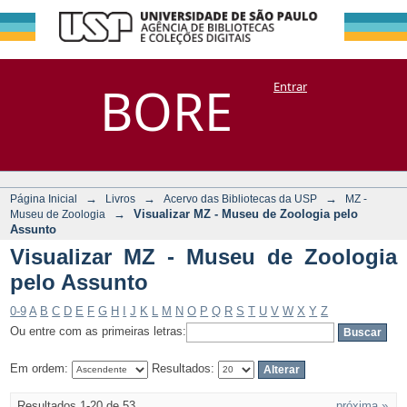
Visualizar MZ -
Repositório
BORE
Entrar
DSpace/Manakin + Corisco
Museu de Zoologia
pelo Assunto
→
→
→
Página Inicial
Livros
Acervo das Bibliotecas da USP
MZ -
→
Visualizar MZ - Museu de Zoologia pelo
Museu de Zoologia
Assunto
Visualizar MZ - Museu de Zoologia
pelo Assunto
0-9
A
B
C
D
E
F
G
H
I
J
K
L
M
N
O
P
Q
R
S
T
U
V
W
X
Y
Z
Ou entre com as primeiras letras:
Em ordem:
Resultados:
Resultados 1-20 de 53
próxima »