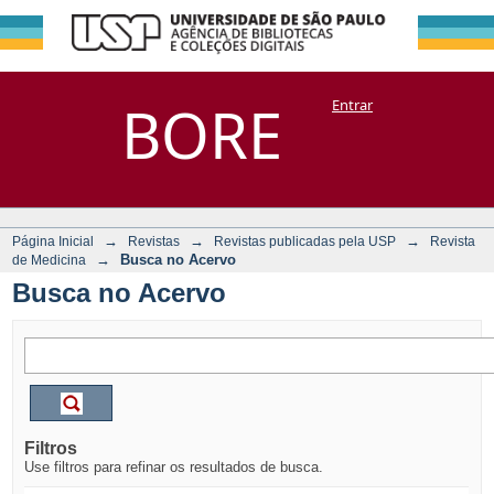
Busca no Acervo
Repositório
BORE
Entrar
DSpace/Manakin + Corisco
→
→
→
Página Inicial
Revistas
Revistas publicadas pela USP
Revista
→
Busca no Acervo
de Medicina
Busca no Acervo
Filtros
Use filtros para refinar os resultados de busca.