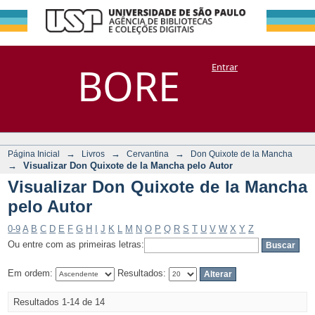
Visualizar Don
Repositório
BORE
Entrar
DSpace/Manakin + Corisco
Quixote de la
Mancha pelo Autor
→
→
→
Página Inicial
Livros
Cervantina
Don Quixote de la Mancha
→
Visualizar Don Quixote de la Mancha pelo Autor
Visualizar Don Quixote de la Mancha
pelo Autor
0-9
A
B
C
D
E
F
G
H
I
J
K
L
M
N
O
P
Q
R
S
T
U
V
W
X
Y
Z
Ou entre com as primeiras letras:
Em ordem:
Resultados:
Resultados 1-14 de 14