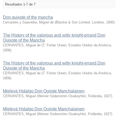
Resultados 1-7 de 7
Don quixote of the mancha
Cervantes y Saavedra, Miguel de
(
Blackie & Son Limited, Londres
,
1900
)
The History of the valorous and witty knight-errand Don
Quixote of the Mancha
CERVANTES, Miguel de
(
T. Fisher Unwin, Estados Unidos da América
,
1906
)
The History of the valorous and witty knight-errand Don
Quixote of the Mancha
CERVANTES, Miguel de
(
T. Fisher Unwin, Estados Unidos da América
,
1906
)
Mielevä Hidalgo Don Quijote Manchalainen
CERVANTES, Miguel
(
Werner Söderström Osakeyhtiö, Finlândia
,
1927
)
Mielevä Hidalgo Don Quijote Manchalainen
CERVANTES, Miguel
(
Werner Söderström Osakeyhtiö, Finlândia
,
1927
)