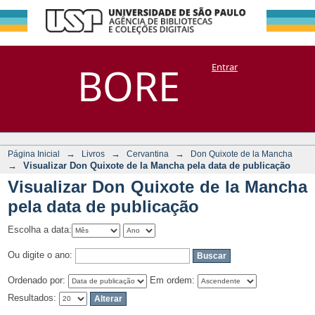
Visualizar Don
Repositório
BORE
Entrar
DSpace/Manakin + Corisco
Quixote de la
Mancha pela data
de publicação
→
→
→
Página Inicial
Livros
Cervantina
Don Quixote de la Mancha
→
Visualizar Don Quixote de la Mancha pela data de publicação
Visualizar Don Quixote de la Mancha
pela data de publicação
Escolha a data:
Ou digite o ano:
Ordenado por:
Em ordem:
Resultados: