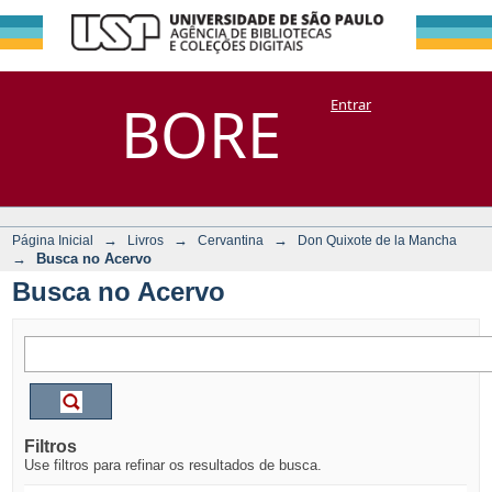
Busca no Acervo
Repositório
BORE
Entrar
DSpace/Manakin + Corisco
→
→
→
Página Inicial
Livros
Cervantina
Don Quixote de la Mancha
→
Busca no Acervo
Busca no Acervo
Filtros
Use filtros para refinar os resultados de busca.