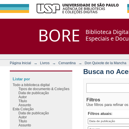
Busca no Acervo
Repositório DSpace/Manakin + Corisco
BORE
Biblioteca Digit
Especiais e Doc
→
→
→
Página Inicial
Livros
Cervantina
Don Quixote de la Mancha
Busca no Ace
Listar por
Todo a biblioteca digital
Tipos de documento & Coleções
Data de publicação
Autor
Filtros
Título
Use filtros para refinar o
Assunto
Esta Coleção
Data de publicação
Filtros atuais:
Autor
Título
Assunto