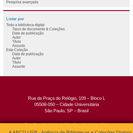
Pesquisa avançada
Listar por
Todo a biblioteca digital
Tipos de documento & Coleções
Data de publicação
Autor
Título
Assunto
Esta Coleção
Data de publicação
Autor
Título
Assunto
Rua da Praça do Relógio, 109 – Bloco L
05508-050 – Cidade Universitária
São Paulo, SP – Brasil
Tel: (0xx11) 3091-4195 / (0xx11) 3091-1541
Fax: (0xx11) 3091-1567
A ABCD USP - Agência de Bibliotecas e Coleções Digitais