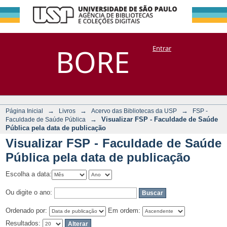
Visualizar FSP -
Repositório
BORE
Entrar
DSpace/Manakin + Corisco
Faculdade de
Saúde Pública pela
data de publicação
→
→
→
Página Inicial
Livros
Acervo das Bibliotecas da USP
FSP -
→
Visualizar FSP - Faculdade de Saúde
Faculdade de Saúde Pública
Pública pela data de publicação
Visualizar FSP - Faculdade de Saúde
Pública pela data de publicação
Escolha a data:
Ou digite o ano:
Ordenado por:
Em ordem:
Resultados: