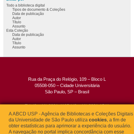
Todo a biblioteca digital
Tipos de documento & Coleções
Data de publicação
Autor
Título
Assunto
Esta Coleção
Data de publicação
Autor
Título
Assunto
Rua da Praça do Relógio, 109 – Bloco L
05508-050 – Cidade Universitária
São Paulo, SP – Brasil
Tel: (0xx11) 3091-4195 / (0xx11) 3091-1541
Fax: (0xx11) 3091-1567
A ABCD USP - Agência de Bibliotecas e Coleções Digitais
E-mail:
atendimento@abcd.usp.br
da Universidade de São Paulo utiliza
cookies
, a fim de
obter estatísticas para aprimorar a experiência do usuário.
A navegação no portal implica concordância com esse