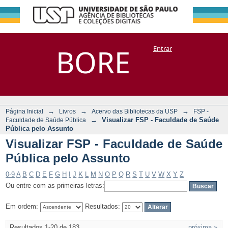
Visualizar FSP -
Repositório
BORE
Entrar
DSpace/Manakin + Corisco
Faculdade de
Saúde Pública pelo
Assunto
→
→
→
Página Inicial
Livros
Acervo das Bibliotecas da USP
FSP -
→
Visualizar FSP - Faculdade de Saúde
Faculdade de Saúde Pública
Pública pelo Assunto
Visualizar FSP - Faculdade de Saúde
Pública pelo Assunto
0-9
A
B
C
D
E
F
G
H
I
J
K
L
M
N
O
P
Q
R
S
T
U
V
W
X
Y
Z
Ou entre com as primeiras letras:
Em ordem:
Resultados:
Resultados 1-20 de 183
próxima »