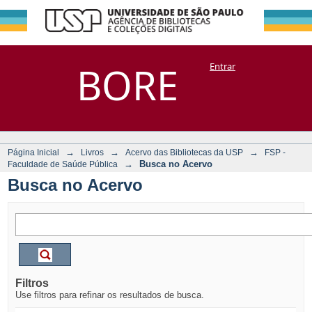
Busca no Acervo
Repositório
BORE
Entrar
DSpace/Manakin + Corisco
→
→
→
Página Inicial
Livros
Acervo das Bibliotecas da USP
FSP -
→
Busca no Acervo
Faculdade de Saúde Pública
Busca no Acervo
Filtros
Use filtros para refinar os resultados de busca.