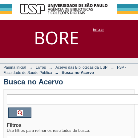
Busca no Acervo
Repositório
BORE
Entrar
DSpace/Manakin + Corisco
→
→
→
Página Inicial
Livros
Acervo das Bibliotecas da USP
FSP -
→
Busca no Acervo
Faculdade de Saúde Pública
Busca no Acervo
Filtros
Use filtros para refinar os resultados de busca.