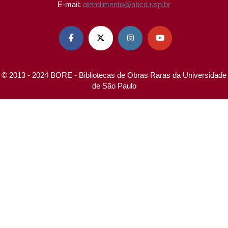
E-mail:
atendimento@abcd.usp.br




© 2013 - 2024 BORE - Bibliotecas de Obras Raras da Universidade
de São Paulo