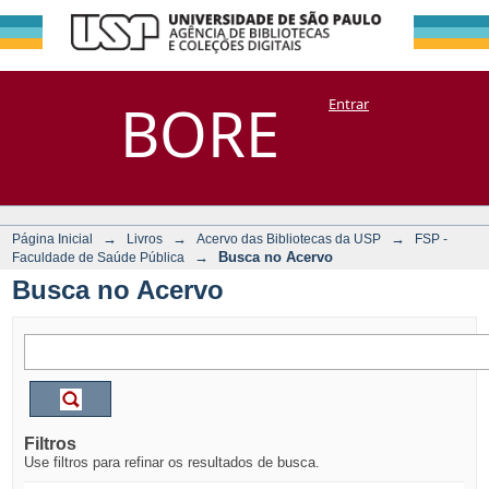
Busca no Acervo
Repositório
BORE
Entrar
DSpace/Manakin + Corisco
→
→
→
Página Inicial
Livros
Acervo das Bibliotecas da USP
FSP -
→
Busca no Acervo
Faculdade de Saúde Pública
Busca no Acervo
Filtros
Use filtros para refinar os resultados de busca.