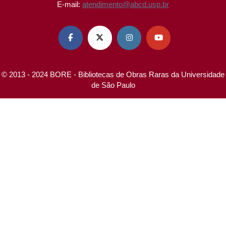
E-mail:
atendimento@abcd.usp.br




© 2013 - 2024 BORE - Bibliotecas de Obras Raras da Universidade
de São Paulo