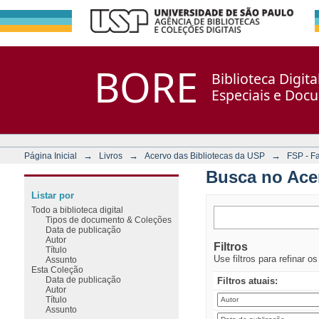
Busca no Acervo
Repositório DSpace/Manakin + Corisco
BORE
Biblioteca Digit
Especiais e Doc
→
→
→
Página Inicial
Livros
Acervo das Bibliotecas da USP
FSP - F
Busca no Ace
Listar por
Todo a biblioteca digital
Tipos de documento & Coleções
Data de publicação
Autor
Filtros
Título
Use filtros para refinar o
Assunto
Esta Coleção
Data de publicação
Filtros atuais:
Autor
Título
Assunto