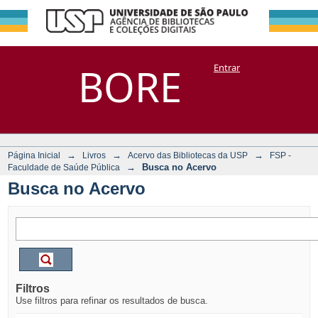
Busca no Acervo
Repositório
BORE
Entrar
DSpace/Manakin + Corisco
→
→
→
Página Inicial
Livros
Acervo das Bibliotecas da USP
FSP -
→
Busca no Acervo
Faculdade de Saúde Pública
Busca no Acervo
Filtros
Use filtros para refinar os resultados de busca.