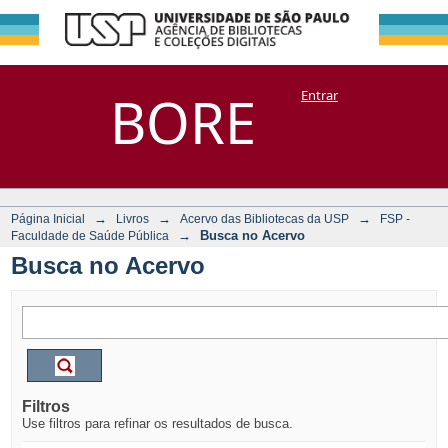
Busca no Acervo
Repositório
BORE
Entrar
DSpace/Manakin + Corisco
→
→
→
Página Inicial
Livros
Acervo das Bibliotecas da USP
FSP -
→
Busca no Acervo
Faculdade de Saúde Pública
Busca no Acervo
Filtros
Use filtros para refinar os resultados de busca.