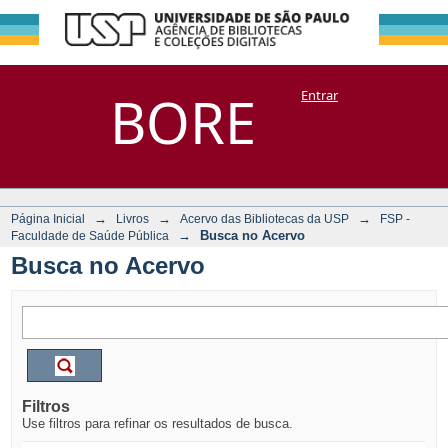
Busca no Acervo
Repositório
BORE
Entrar
DSpace/Manakin + Corisco
→
→
→
Página Inicial
Livros
Acervo das Bibliotecas da USP
FSP -
→
Busca no Acervo
Faculdade de Saúde Pública
Busca no Acervo
Filtros
Use filtros para refinar os resultados de busca.