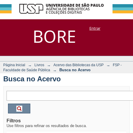
Busca no Acervo
Repositório
BORE
Entrar
DSpace/Manakin + Corisco
→
→
→
Página Inicial
Livros
Acervo das Bibliotecas da USP
FSP -
→
Busca no Acervo
Faculdade de Saúde Pública
Busca no Acervo
Filtros
Use filtros para refinar os resultados de busca.