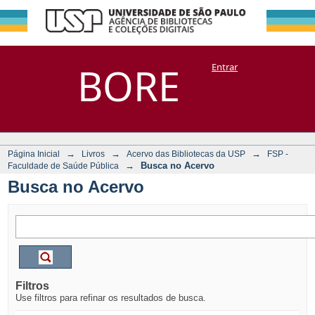
Busca no Acervo
Repositório
BORE
Entrar
DSpace/Manakin + Corisco
→
→
→
Página Inicial
Livros
Acervo das Bibliotecas da USP
FSP -
→
Busca no Acervo
Faculdade de Saúde Pública
Busca no Acervo
Filtros
Use filtros para refinar os resultados de busca.