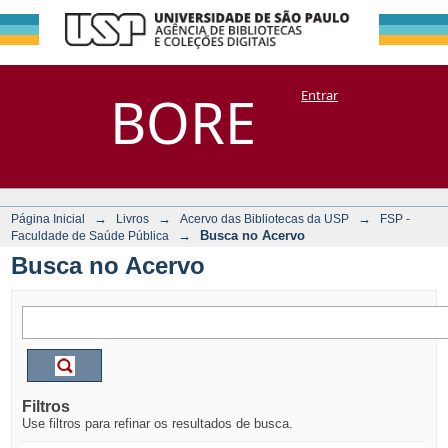
Busca no Acervo
Repositório
BORE
Entrar
DSpace/Manakin + Corisco
→
→
→
Página Inicial
Livros
Acervo das Bibliotecas da USP
FSP -
→
Busca no Acervo
Faculdade de Saúde Pública
Busca no Acervo
Filtros
Use filtros para refinar os resultados de busca.