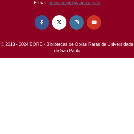
E-mail:
atendimento@abcd.usp.br




© 2013 - 2024 BORE - Bibliotecas de Obras Raras da Universidade
de São Paulo