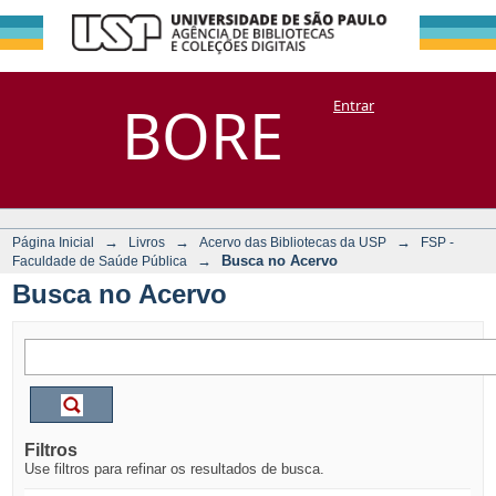
Busca no Acervo
Repositório
BORE
Entrar
DSpace/Manakin + Corisco
→
→
→
Página Inicial
Livros
Acervo das Bibliotecas da USP
FSP -
→
Busca no Acervo
Faculdade de Saúde Pública
Busca no Acervo
Filtros
Use filtros para refinar os resultados de busca.