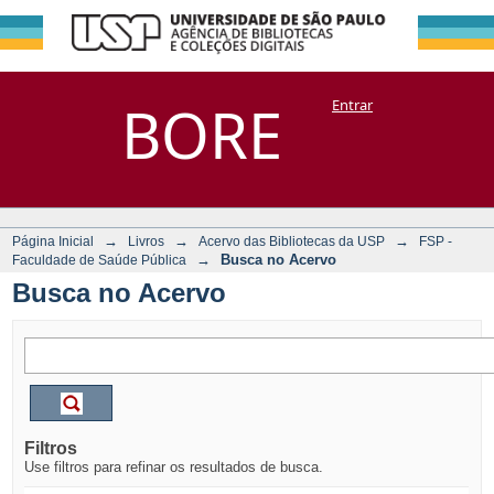
Busca no Acervo
Repositório
BORE
Entrar
DSpace/Manakin + Corisco
→
→
→
Página Inicial
Livros
Acervo das Bibliotecas da USP
FSP -
→
Busca no Acervo
Faculdade de Saúde Pública
Busca no Acervo
Filtros
Use filtros para refinar os resultados de busca.