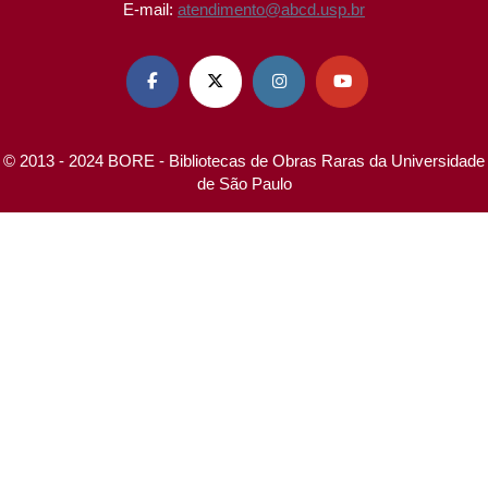
E-mail:
atendimento@abcd.usp.br




© 2013 - 2024 BORE - Bibliotecas de Obras Raras da Universidade
de São Paulo