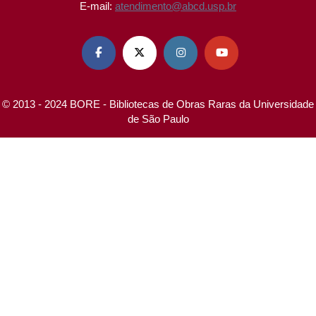
E-mail:
atendimento@abcd.usp.br




© 2013 - 2024 BORE - Bibliotecas de Obras Raras da Universidade
de São Paulo