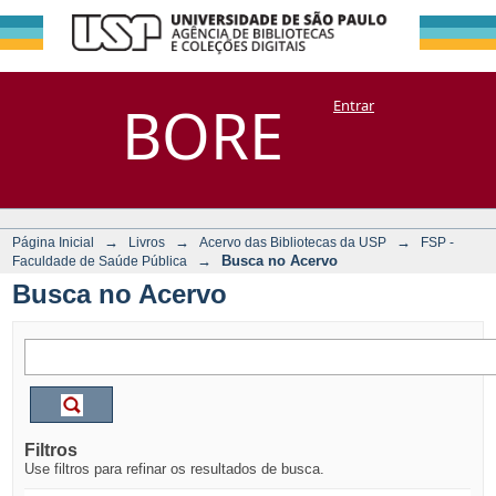
Busca no Acervo
Repositório
BORE
Entrar
DSpace/Manakin + Corisco
→
→
→
Página Inicial
Livros
Acervo das Bibliotecas da USP
FSP -
→
Busca no Acervo
Faculdade de Saúde Pública
Busca no Acervo
Filtros
Use filtros para refinar os resultados de busca.