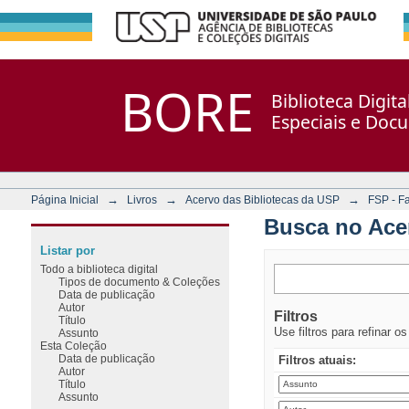
Busca no Acervo
Repositório DSpace/Manakin + Corisco
BORE
Biblioteca Digit
Especiais e Doc
→
→
→
Página Inicial
Livros
Acervo das Bibliotecas da USP
FSP - F
Busca no Ace
Listar por
Todo a biblioteca digital
Tipos de documento & Coleções
Data de publicação
Autor
Filtros
Título
Use filtros para refinar o
Assunto
Esta Coleção
Data de publicação
Filtros atuais:
Autor
Título
Assunto