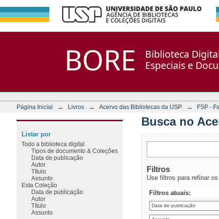
Busca no Acervo
Repositório DSpace/Manakin + Corisco
BORE
Biblioteca Digit
Especiais e Doc
→
→
→
Página Inicial
Livros
Acervo das Bibliotecas da USP
FSP - F
Busca no Ace
Listar por
Todo a biblioteca digital
Tipos de documento & Coleções
Data de publicação
Autor
Filtros
Título
Use filtros para refinar o
Assunto
Esta Coleção
Data de publicação
Filtros atuais:
Autor
Título
Assunto