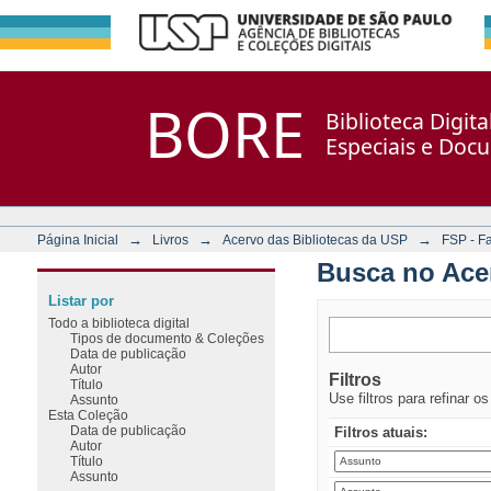
Busca no Acervo
Repositório DSpace/Manakin + Corisco
BORE
Biblioteca Digit
Especiais e Doc
→
→
→
Página Inicial
Livros
Acervo das Bibliotecas da USP
FSP - F
Busca no Ace
Listar por
Todo a biblioteca digital
Tipos de documento & Coleções
Data de publicação
Autor
Filtros
Título
Use filtros para refinar o
Assunto
Esta Coleção
Data de publicação
Filtros atuais:
Autor
Título
Assunto